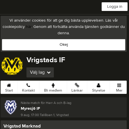
Logga in
Vi använder cookies för att ge dig bästa upplevelsen. Läs vår
cookiepolicy
här
. Genom att fortsätta använda tjänsten godkänner du
denna.
Okej
Vrigstads IF
Välj lag
Start
Kontakt
Bli medlem
Länkar
Styrelse
Mer
Nästa match för Herr A och B-lag
Myresjö IF
9 aug, 17:00
Tallåsen 1, Vrigstad
Vrigstad Marknad