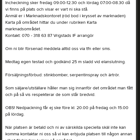
Incheckning sker fredag 09.00-12.30 och lördag 07.00-08.30 då
vi finns på plats och visar er vart ni ska stå.
Anmäl er i Marknadskontoret (röd bod i krysset av marknaden)
Karta på området hittar du under rubriken Karta
marknadsområdet.
Kontakt: 070 - 318 63 87 Vrigstads IF arrangör
Om ni blir försenad meddela alltid oss via tfn eller sms.
Medtag egen testad och godkänd 25 m sladd vid elanslutning.
Försäljningsförbud: stinkbomber, serpentinspray och ärtrör.
Som säljare/utställare håller man sig innanför det området man fått
och på så vis respekterar de som står bredvid.
OBS! Nedpackning får ej ske före kl. 20.00 på fredag och 15.00
på lördag.
När platsen är betald och ni av särskilda speciella skäl inte kan
komma kontaktar ni oss så vi kan erbjuda platsen till någon annan