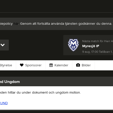
kiepolicy
här
. Genom att fortsätta använda tjänsten godkänner du denna.
Nästa match för Herr A
Myresjö IF
9 aug, 17:00
Tallåsen 1,
Styrelse
Sponsorer
Kalender
Bilder
nd Ungdom
den hittar du under dokument och ungdom motion.
RUND