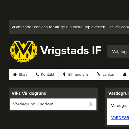
Vi använder cookies för att ge dig bästa upplevelsen. Läs vår coo
Vrigstads IF
Välj lag
Start
Kontakt
Bli medlem
Länkar
VIFs Värdegrund
Värdegru
Värdegrund Ungdom
Värdegrun
VÄRDEG