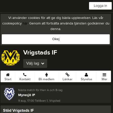
Logga in
Vi använder cookies för att ge dig bästa upplevelsen. Läs vår
cookiepolicy
här
. Genom att fortsätta använda tjänsten godkänner du
denna.
Okej
Vrigstads IF
Välj lag
Start
Kontakt
Bli medlem
Länkar
Styrelse
Mer
Nästa match för Herr A och B-lag
Myresjö IF
9 aug, 17:00
Tallåsen 1, Vrigstad
Stöd Vrigstads IF