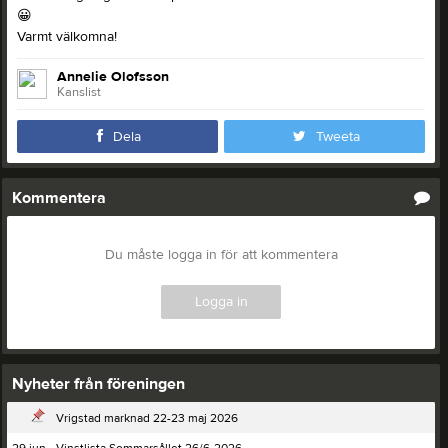
😀
Varmt välkomna!
Annelie Olofsson
Kanslist
Dela
Tweeta
Kommentera
Du måste logga in för att kommentera
Logga in
Nyheter från föreningen
Vrigstad marknad 22-23 maj 2026
29 jun
Vinstlista Sommarsållet 26/6-2026