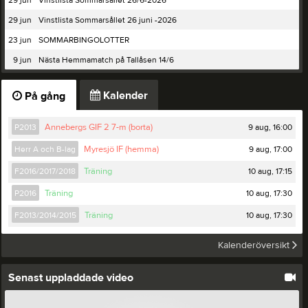
29 jun
Vinstlista Sommarsållet 26 juni -2026
23 jun
SOMMARBINGOLOTTER
9 jun
Nästa Hemmamatch på Tallåsen 14/6
Kalender
På gång
9 aug, 16:00
P2013
Annebergs GIF 2 7-m (borta)
9 aug, 17:00
Herr A och B-lag
Myresjö IF (hemma)
10 aug, 17:15
F2016/2017/2018
Träning
10 aug, 17:30
P2016
Träning
10 aug, 17:30
F2013/2014/2015
Träning
Kalenderöversikt
Senast uppladdade video