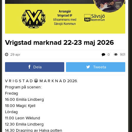
Vrigstad marknad 22-23 maj 2026
29 apr
0
901
Dela
Tweeta
V R I G S T A D
😀
M A R K N A D 2026.
Program på scenen:
Fredag
16.00 Emilia Lindberg
18.00 Magic Kjell
Lördag
11.00 Leon Wiklund
12.30 Emilia Lindberg
14.30 Dragning av Halva potten