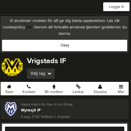
Logga in
Vi använder cookies för att ge dig bästa upplevelsen. Läs vår
cookiepolicy
här
. Genom att fortsätta använda tjänsten godkänner du
denna.
Okej
Vrigstads IF
Välj lag
Start
Kontakt
Bli medlem
Länkar
Styrelse
Mer
Nästa match för Herr A och B-lag
Myresjö IF
9 aug, 17:00
Tallåsen 1, Vrigstad